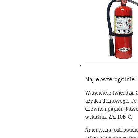
Najlepsze ogólnie
Właściciele twierdzą, 
użytku domowego. To c
drewno i papier; łatw
wskaźnik 2A, 10B-C.
Amerex ma całkowicie
jak w przeciwieństwie 