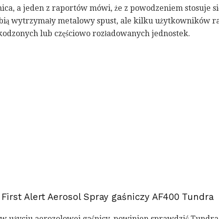
ica, a jeden z raportów mówi, że z powodzeniem stosuje s
ubią wytrzymały metalowy spust, ale kilku użytkowników 
odzonych lub częściowo rozładowanych jednostek.
 First Alert Aerosol Spray gaśniczy AF400 Tundra
j w użyciu aerozolowej gaśnicy, powinien sprawdzić Tundra 