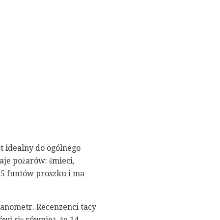
st idealny do ogólnego
aje pożarów: śmieci,
 5 funtów proszku i ma
anometr. Recenzenci tacy
wi się również, że 14-