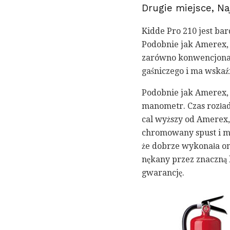
Drugie miejsce, N
Kidde Pro 210 jest ba
Podobnie jak Amerex, 
zarówno konwencjonaln
gaśniczego i ma wskaź
Podobnie jak Amerex, 
manometr. Czas rozład
cal wyższy od Amerex, 
chromowany spust i mów
że dobrze wykonała on
nękany przez znaczną l
gwarancję.