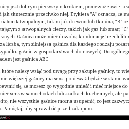
śnicy jest dobrym pierwszym krokiem, ponieważ zawiera w
 i jak skutecznie przeciwko niej. Etykieta "A" oznacza, że ​
ałom łatwopalnym, takim jak drewno lub tkanina; "B" ozna
ącym z łatwopalnych cieczy, takich jak gaz lub smar; "C" o
cznych. Gaśnica może mieć dowolną kombinację trzech liter
za liczba, tym silniejsza gaśnica dla każdego rodzaju pożar
zypadku gaśnic w gospodarstwach domowych). Do ogólne
adem jest gaśnica ABC.
które należy wziąć pod uwagę przy zakupie gaśnicy, to wiel
ie większej gaśnicy ma sens, ponieważ będzie w stanie w
pewnić się, że możesz go wygodnie unieść i mieć miejsce d
mieć sens w samochodach lub szafkach kuchennych, ale pam
o, nie wszystkie gaśnice można uzupełnić, co jest zazwycz
. Pamiętaj, aby sprawdzić przed zakupem.