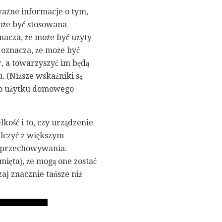
ażne informacje o tym,
​może być stosowana
cza, że ​​może być użyty
znacza, że ​​może być
, a towarzyszyć im będą
u. (Niższe wskaźniki są
go użytku domowego
kość i to, czy urządzenie
alczyć z większym
o przechowywania.
iętaj, że mogą one zostać
aj znacznie tańsze niż