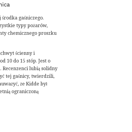
nica
 środka gaśniczego.
zystkie typy pożarów,
unty chemicznego proszku
chwyt ścienny i
 10 do 15 stóp. Jest o
. Recenzenci lubią solidny
 tej gaśnicy, twierdzili,
auważyć, że Kidde był
etnią ograniczoną