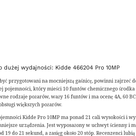
 o dużej wydajności: Kidde 466204 Pro 10MP
być przygotowani na mocniejszą gaśnicę, powinni zajrzeć d
j pojemności, który mieści 10 funtów chemicznego środka
ówne rodzaje pożarów, waży 16 funtów i ma ocenę 4A, 60 BC
obsługi większych pożarów.
pojemności Kidde Pro 10MP ma ponad 21 cali wysokości i w
iejsze urządzenia. Jest wyposażony w uchwyt ścienny i 
 19 do 21 sekund, a zasięg około 20 stóp. Recenzenci lubią