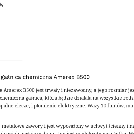
: gaśnica chemiczna Amerex B500
że Amerex B500 jest trwały i niezawodny, a jego rozmiar je
hemiczna gaśnica, która będzie działała na wszystkie rodz
opalne ciecze; i płomienie elektryczne. Waży 10 funtów, ma
 metalowe zawory i jest wyposażony w uchwyt ścienny i m
do wielu gaśnic w domu, ten jest wielokrotnego użytku. Mó