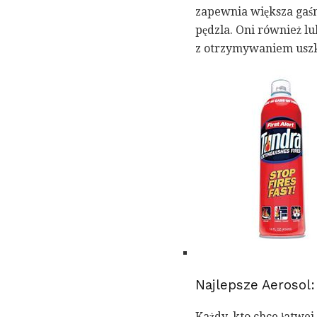
zapewnia większa gaśn
pędzla. Oni również l
z otrzymywaniem uszk
Najlepsze Aerosol:
Każdy, kto chce łatwe