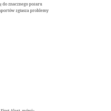
ię do znacznego pożaru
raportów zgłasza problemy
First Alert, mówią