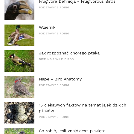
Frugivore Definicja - Frugivorous Birds
PODSTAWY BIRDING
Wziernik
PODSTAWY BIRDING
Jak rozpoznać chorego ptaka
BIRDING & WILD BIRDS
Nape - Bird Anatomy
PODSTAWY BIRDING
15 ciekawych faktów na temat jajek dzikich
ptaków
PODSTAWY BIRDING
Co robić, jeśli znajdziesz pisklęta