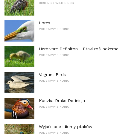
BIRDING & WILD BIRDS
Lores
PODSTAWY BIRDING
Herbivore Definiton - Ptaki roślinożerne
PODSTAWY BIRDING
Vagrant Birds
PODSTAWY BIRDING
Kaczka Drake Definicja
PODSTAWY BIRDING
Wyjaśnione idiomy ptaków
PODSTAWY BIRDING