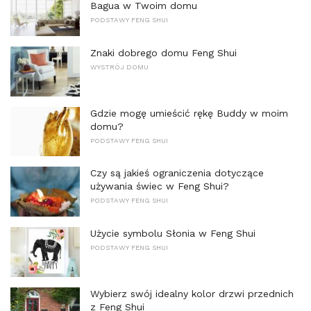
Bagua w Twoim domu
PODSTAWY FENG SHUI
Znaki dobrego domu Feng Shui
WYSTRÓJ DOMU
Gdzie mogę umieścić rękę Buddy w moim
domu?
PODSTAWY FENG SHUI
Czy są jakieś ograniczenia dotyczące
używania świec w Feng Shui?
PODSTAWY FENG SHUI
Użycie symbolu Słonia w Feng Shui
PODSTAWY FENG SHUI
Wybierz swój idealny kolor drzwi przednich
z Feng Shui