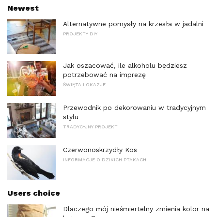
Newest
Alternatywne pomysły na krzesła w jadalni
PROJEKTY DIY
Jak oszacować, ile alkoholu będziesz
potrzebować na imprezę
ŚWIĘTA I OKAZJE
Przewodnik po dekorowaniu w tradycyjnym
stylu
TRADYCYJNY PROJEKT
Czerwonoskrzydły Kos
INFORMACJE O DZIKICH PTAKACH
Users choice
Dlaczego mój nieśmiertelny zmienia kolor na