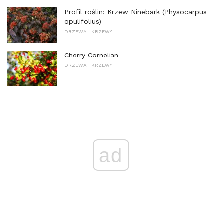
Profil roślin: Krzew Ninebark (Physocarpus
opulifolius)
DRZEWA I KRZEWY
Cherry Cornelian
DRZEWA I KRZEWY
ad