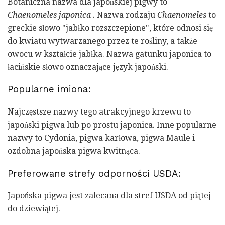
Botaniczna nazwa dla japońskiej pigwy to
Chaenomeles japonica
. Nazwa rodzaju
Chaenomeles
to
greckie słowo "jabłko rozszczepione", które odnosi się
do kwiatu wytwarzanego przez te rośliny, a także
owocu w kształcie jabłka. Nazwa gatunku japonica to
łacińskie słowo oznaczające język japoński.
Popularne imiona:
Najczęstsze nazwy tego atrakcyjnego krzewu to
japoński pigwa lub po prostu japonica. Inne popularne
nazwy to Cydonia, pigwa karłowa, pigwa Maule i
ozdobna japońska pigwa kwitnąca.
Preferowane strefy odporności USDA:
Japońska pigwa jest zalecana dla stref USDA od piątej
do dziewiątej.