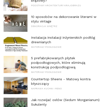
brązowy?
PODSTAWY ARCHITEKTURY KRAJOBRAZU
10 sposobów na dekorowanie literami w
stylu vintage
DEKORACJA WNĘTRZ
Instalacja instalacji inżynierskich podłóg
drewnianych
MATERIAŁY PODŁOGOWE
5 prefabrykowanych płytek
podpodłogowych, które eliminują
konstrukcję podpodłogową
MATERIAŁY PODŁOGOWE
Countertop Sheens - Matowy kontra
błyszczący
NAPRAWA KUCHNI I RENO
Jak rozwijać osłów (Sedum Morganianum)
Sukulenty