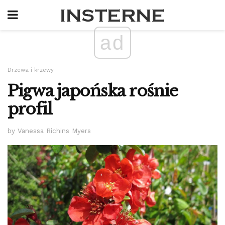
ad
Drzewa i krzewy
Pigwa japońska rośnie
profil
by Vanessa Richins Myers