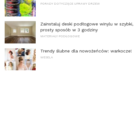
PORADY DOTYCZĄCE UPRAWY DRZEW
Zainstaluj deski podłogowe winylu w szybki,
prosty sposób w 3 godziny
MATERIAŁY PODŁOGOWE
Trendy ślubne dla nowożeńców: warkocze!
WESELA