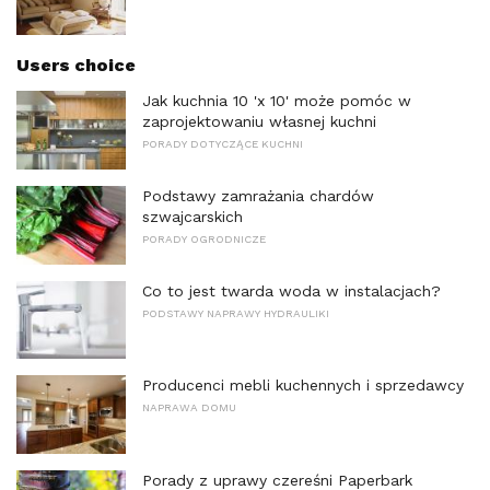
Users choice
Jak kuchnia 10 'x 10' może pomóc w
zaprojektowaniu własnej kuchni
PORADY DOTYCZĄCE KUCHNI
Podstawy zamrażania chardów
szwajcarskich
PORADY OGRODNICZE
Co to jest twarda woda w instalacjach?
PODSTAWY NAPRAWY HYDRAULIKI
Producenci mebli kuchennych i sprzedawcy
NAPRAWA DOMU
Porady z uprawy czereśni Paperbark