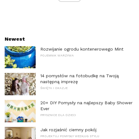
Newest
Rozwijanie ogrodu kontenerowego Mint
POJEMNIK WARZYWA
14 pomysłów na fotobudkę na Twoją
następną imprezę
ŚWIĘTA I OKAZJE
20+ DIY Pomysły na najlepszy Baby Shower
Ever
PRYSZNICE DLA DZIECI
Jak rozjaśnić ciemny pokój
PROJEKTUJ POMYSŁY WEDŁUG STYLU