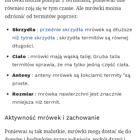
mrówki można pomylić z termitami, ponieważ one
również roją się w tym czasie. Ale mrówki można
odróżnić od termitów poprzez:
Skrzydła
:
przednie skrzydła
mrówek są dłuższe
niż tylne skrzydła
; skrzydła termitów są równej
długości.
Ciało
: mrówki mają wąską talię; Gruba talia
termitów sprawia, że ​​ma tylko jedną część ciała.
Anteny
: anteny mrówek są łokciami; termity "są
proste.
Rozmiar
: mrówka nawierzchni jest znacznie
mniejsza niż termit.
Aktywność mrówek i zachowanie
Ponieważ są tak malutkie, mrówki mogą dostać się do
domów i budynków przez pęknięcia, wokół drzwi i