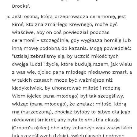
Brooks".
Jeśli osoba, która przeprowadza ceremonię, jest
kimś, kto zna zmarłego krewnego, może być
właściwe, aby on coś powiedział podczas
ceremonii - szczególnie, gdy wygłasza homilię lub
inną mowę podobną do kazania. Mogą powiedzieć:
"Dzisiaj zebraliśmy się, by uczcić miłość tych
dwojga ludzi i życie, które budują razem, jak wielu
z was wie, ojciec pana młodego niedawno zmarł, a
w takich czasach może być ważniejsze niż
kiedykolwiek, by uhonorować miłość i rodzinę
Wiem (ojciec pana młodego) był tak szczęśliwy,
widząc (pana młodego), że znalazł miłość, którą
ma (narzeczoną), chociaż byłoby to łatwe dla jego
niedawnej śmierci, aby była to smutna okazja
(Groom's ojciec) chciałby zobaczyć was wszystkich
tak szczęśliwych dzisiaj, świętujących i pełnych