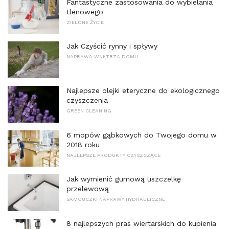
Fantastyczne zastosowania do wybielania
tlenowego
ZIELONE ŻYCIE
Jak Czyścić rynny i spływy
NAPRAWA WNĘTRZA DOMU
Najlepsze olejki eteryczne do ekologicznego
czyszczenia
GREEN CLEANING
6 mopów gąbkowych do Twojego domu w
2018 roku
NAJLEPSZE PRODUKTY CZYSZCZĄCE
Jak wymienić gumową uszczelkę
przelewową
SAMOUCZKI NAPRAWY HYDRAULICZNE
8 najlepszych pras wiertarskich do kupienia