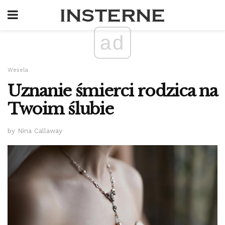
ad
Wesela
Uznanie śmierci rodzica na
Twoim ślubie
by Nina Callaway