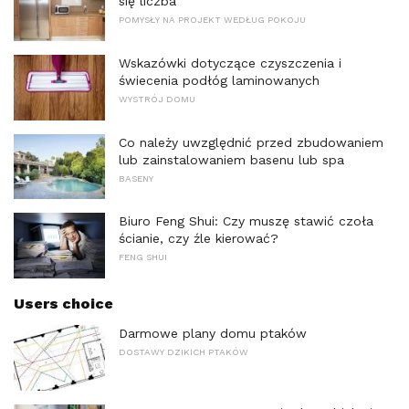
się liczba
POMYSŁY NA PROJEKT WEDŁUG POKOJU
Wskazówki dotyczące czyszczenia i
świecenia podłóg laminowanych
WYSTRÓJ DOMU
Co należy uwzględnić przed zbudowaniem
lub zainstalowaniem basenu lub spa
BASENY
Biuro Feng Shui: Czy muszę stawić czoła
ścianie, czy źle kierować?
FENG SHUI
Users choice
Darmowe plany domu ptaków
DOSTAWY DZIKICH PTAKÓW